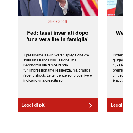
29/07/2026
Fed: tassi invariati dopo
WeBuil
'una vera lite in famiglia'
sor
Il presidente Kevin Warsh spiega che c’è
L’offerta arr
stata una franca discussione, ma
giugno da Ic
l’economia sta dimostrando
4,50 euro pe
"un'impressionante resilienza, malgrado i
premio di qu
recenti shock. Le tendenze sono positive e
chiusura del
indicano una crescita sol...
è acq...
Leggi di più
Leggi di pi