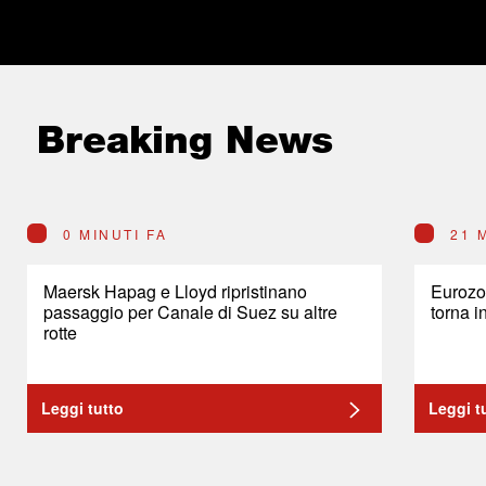
Breaking News
0 MINUTI FA
21 
Maersk Hapag e Lloyd ripristinano
Eurozon
passaggio per Canale di Suez su altre
torna i
rotte
Leggi tutto
Leggi t