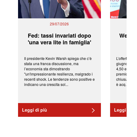
29/07/2026
Fed: tassi invariati dopo
WeBuil
'una vera lite in famiglia'
sor
Il presidente Kevin Warsh spiega che c’è
L’offerta arr
stata una franca discussione, ma
giugno da Ic
l’economia sta dimostrando
4,50 euro pe
"un'impressionante resilienza, malgrado i
premio di qu
recenti shock. Le tendenze sono positive e
chiusura del
indicano una crescita sol...
è acq...
Leggi di più
Leggi di pi