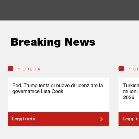
Breaking News
1 ORE FA
1 O
Fed, Trump tenta di nuovo di licenziare la
Turkish
governatrice Lisa Cook
milioni
2026
Leggi tutto
Leggi t