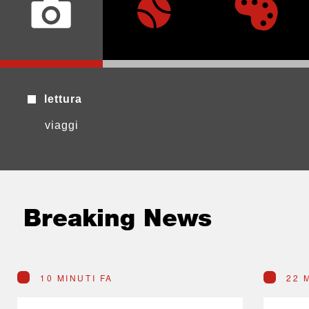
lettura
viaggi
Breaking News
10 MINUTI FA
22 