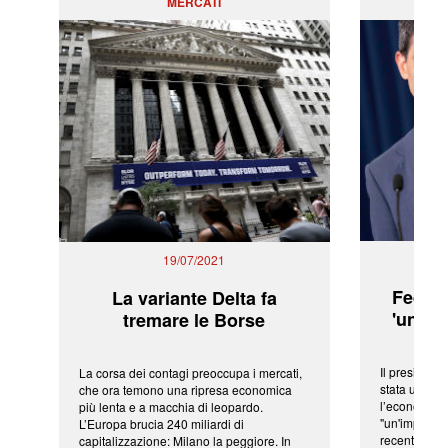
MERCATI
PO
19/07/2021
Fed: t
La variante Delta fa
'una ve
tremare le Borse
Il president
La corsa dei contagi preoccupa i mercati,
stata una fr
che ora temono una ripresa economica
l’economia 
più lenta e a macchia di leopardo.
"un'impressi
L’Europa brucia 240 miliardi di
recenti shoc
capitalizzazione: Milano la peggiore. In