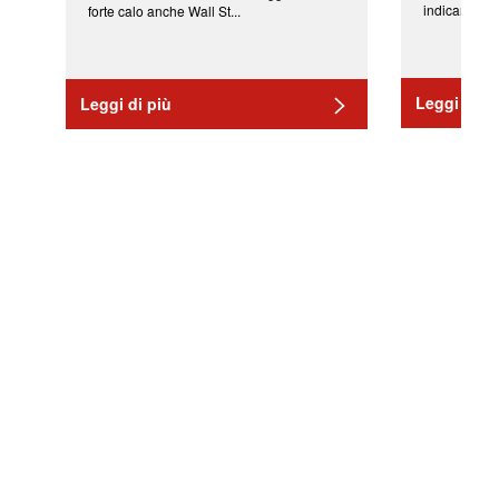
indicano una 
forte calo anche Wall St...
Leggi di pi
Leggi di più