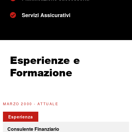
Servizi Assicurativi
Esperienze e
Formazione
MARZO 2000 - ATTUALE
2
Esperienza
Consulente Finanziario