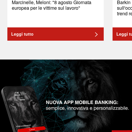
Marcinelle, Meloni: "8 agosto Giornata
Barkin
europea per le vittime sul lavoro"
sull'oc
trend r
Leggi tutto
Leggi t