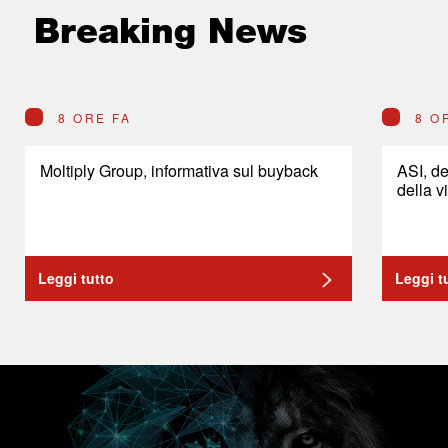
Breaking News
8 ORE FA
8 O
Moltiply Group, informativa sul buyback
ASI, de
della v
Leggi tutto
Leggi t