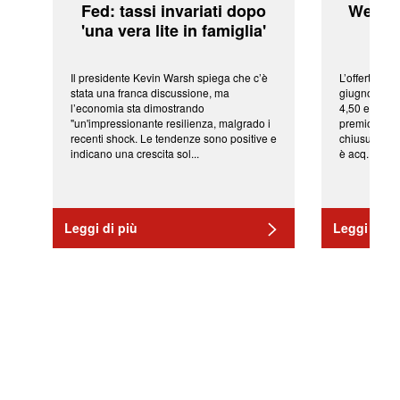
Fed: tassi invariati dopo
WeBuil
'una vera lite in famiglia'
sor
Il presidente Kevin Warsh spiega che c’è
L’offerta arr
stata una franca discussione, ma
giugno da Ic
l’economia sta dimostrando
4,50 euro pe
"un'impressionante resilienza, malgrado i
premio di qu
recenti shock. Le tendenze sono positive e
chiusura del
indicano una crescita sol...
è acq...
Leggi di più
Leggi di pi