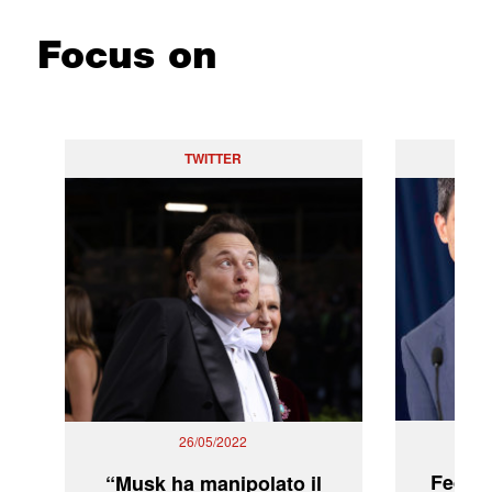
Focus on
TWITTER
PO
26/05/2022
Fed: t
“Musk ha manipolato il