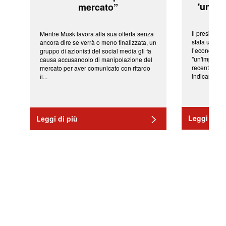
'una ve
mercato”
Il president
Mentre Musk lavora alla sua offerta senza
stata una fr
ancora dire se verrà o meno finalizzata, un
l’economia 
gruppo di azionisti del social media gli fa
"un'impressi
causa accusandolo di manipolazione del
recenti shoc
mercato per aver comunicato con ritardo
indicano una 
il...
Leggi di pi
Leggi di più