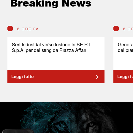
Breaking News
8 ORE FA
8 O
Seri Industrial verso fusione in SE.R.I.
General
S.p.A. per delisting da Piazza Affari
del pia
Leggi tutto
Leggi t