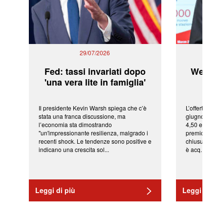
29/07/2026
Fed: tassi invariati dopo
WeBuil
'una vera lite in famiglia'
sor
Il presidente Kevin Warsh spiega che c’è
L’offerta arr
stata una franca discussione, ma
giugno da Ic
l’economia sta dimostrando
4,50 euro pe
"un'impressionante resilienza, malgrado i
premio di qu
recenti shock. Le tendenze sono positive e
chiusura del
indicano una crescita sol...
è acq...
Leggi di più
Leggi di pi