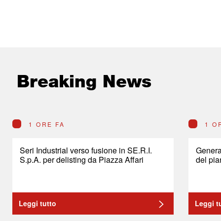
Breaking News
1 ORE FA
1 O
Seri Industrial verso fusione in SE.R.I.
General
S.p.A. per delisting da Piazza Affari
del pia
Leggi tutto
Leggi t