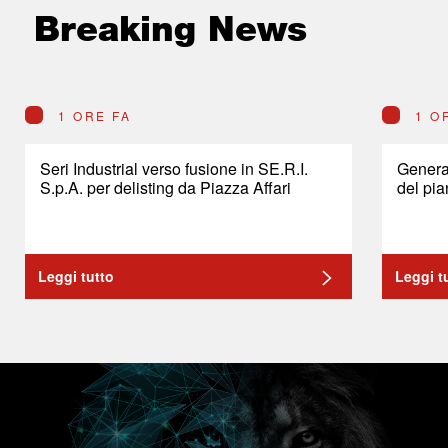
Breaking News
1 ORE FA
1 O
Seri Industrial verso fusione in SE.R.I.
General
S.p.A. per delisting da Piazza Affari
del pia
Leggi tutto
Leggi t