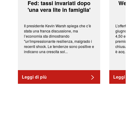
Fed: tassi invariati dopo
WeBuil
'una vera lite in famiglia'
sor
Il presidente Kevin Warsh spiega che c’è
L’offerta arr
stata una franca discussione, ma
giugno da Ic
l’economia sta dimostrando
4,50 euro pe
"un'impressionante resilienza, malgrado i
premio di qu
recenti shock. Le tendenze sono positive e
chiusura del
indicano una crescita sol...
è acq...
Leggi di più
Leggi di pi