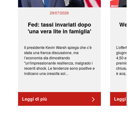
29/07/2026
Fed: tassi invariati dopo
WeBuil
'una vera lite in famiglia'
sor
Il presidente Kevin Warsh spiega che c’è
L’offerta arr
stata una franca discussione, ma
giugno da Ic
l’economia sta dimostrando
4,50 euro pe
"un'impressionante resilienza, malgrado i
premio di qu
recenti shock. Le tendenze sono positive e
chiusura del
indicano una crescita sol...
è acq...
Leggi di più
Leggi di pi