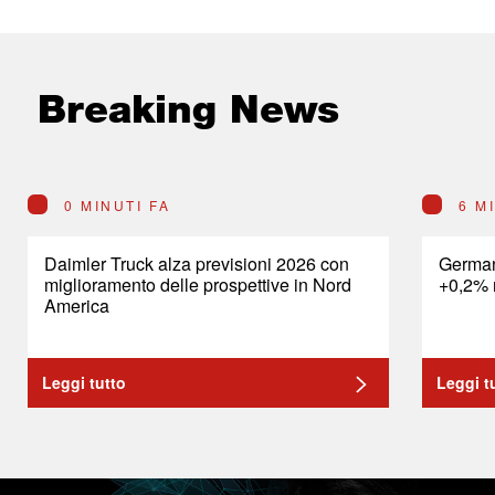
Breaking News
0 MINUTI FA
6 M
Daimler Truck alza previsioni 2026 con
German
miglioramento delle prospettive in Nord
+0,2% 
America
Leggi tutto
Leggi t