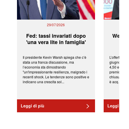
29/07/2026
Fed: tassi invariati dopo
WeBuil
'una vera lite in famiglia'
sor
Il presidente Kevin Warsh spiega che c’è
L’offerta arr
stata una franca discussione, ma
giugno da Ic
l’economia sta dimostrando
4,50 euro pe
"un'impressionante resilienza, malgrado i
premio di qu
recenti shock. Le tendenze sono positive e
chiusura del
indicano una crescita sol...
è acq...
Leggi di più
Leggi di pi