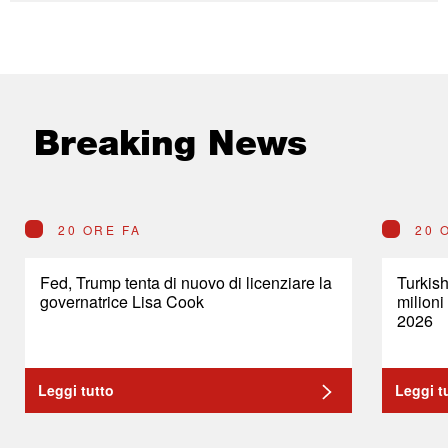
Breaking News
20 ORE FA
20 
Fed, Trump tenta di nuovo di licenziare la
Turkish
governatrice Lisa Cook
milioni
2026
Leggi tutto
Leggi t