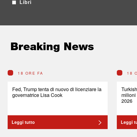
Libri
Breaking News
18 ORE FA
18 
Fed, Trump tenta di nuovo di licenziare la
Turkish
governatrice Lisa Cook
milioni
2026
Leggi tutto
Leggi t