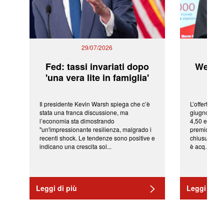
29/07/2026
Fed: tassi invariati dopo
WeBuil
'una vera lite in famiglia'
sor
Il presidente Kevin Warsh spiega che c’è
L’offerta arr
stata una franca discussione, ma
giugno da Ic
l’economia sta dimostrando
4,50 euro pe
"un'impressionante resilienza, malgrado i
premio di qu
recenti shock. Le tendenze sono positive e
chiusura del
indicano una crescita sol...
è acq...
Leggi di più
Leggi di pi