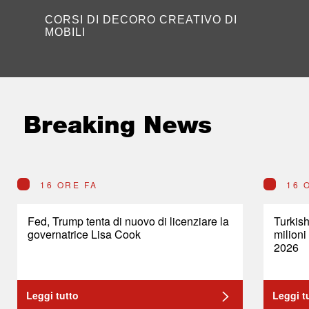
CORSI DI DECORO CREATIVO DI
MOBILI
Breaking News
16 ORE FA
16 
Fed, Trump tenta di nuovo di licenziare la
Turkish
governatrice Lisa Cook
milioni
2026
Leggi tutto
Leggi t