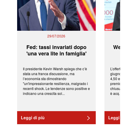
29/07/2026
Fed: tassi invariati dopo
WeBuil
'una vera lite in famiglia'
sor
Il presidente Kevin Warsh spiega che c’è
L’offerta arr
stata una franca discussione, ma
giugno da Ic
l’economia sta dimostrando
4,50 euro pe
"un'impressionante resilienza, malgrado i
premio di qu
recenti shock. Le tendenze sono positive e
chiusura del
indicano una crescita sol...
è acq...
Leggi di più
Leggi di pi