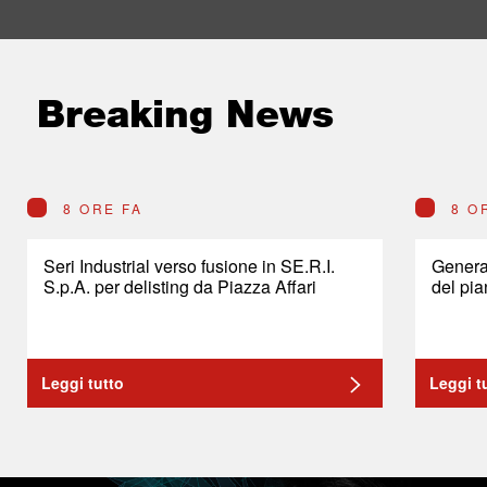
Breaking News
8 ORE FA
8 O
Seri Industrial verso fusione in SE.R.I.
General
S.p.A. per delisting da Piazza Affari
del pia
Leggi tutto
Leggi t