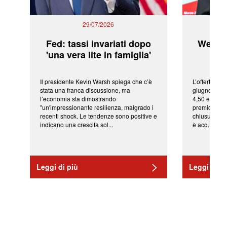
29/07/2026
Fed: tassi invariati dopo
WeBuil
'una vera lite in famiglia'
sor
Il presidente Kevin Warsh spiega che c’è
L’offerta arr
stata una franca discussione, ma
giugno da Ic
l’economia sta dimostrando
4,50 euro pe
"un'impressionante resilienza, malgrado i
premio di qu
recenti shock. Le tendenze sono positive e
chiusura del
indicano una crescita sol...
è acq...
Leggi di più
Leggi di pi