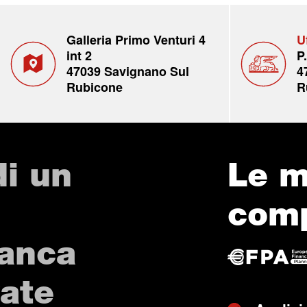
Galleria Primo Venturi 4
U
int 2
P
47039 Savignano Sul
4
Rubicone
R
di un
Le m
com
Banca
vate