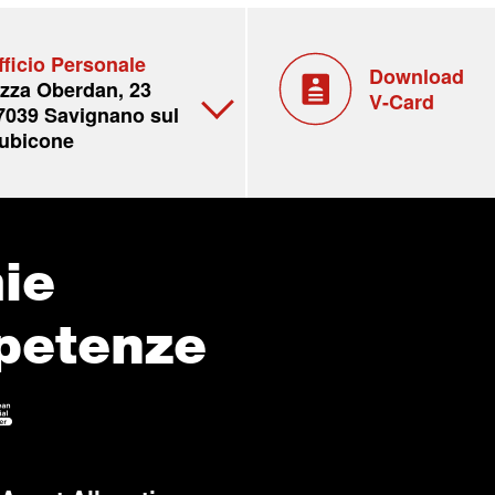
fficio Personale
Download
.zza Oberdan, 23
V-Card
7039 Savignano sul
ubicone
ie
petenze