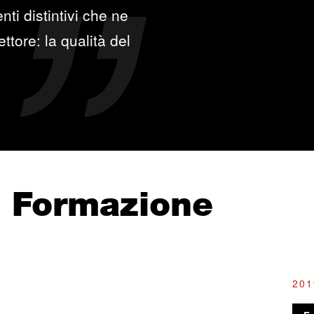
ti distintivi che ne
ttore: la qualità del
e Formazione
201