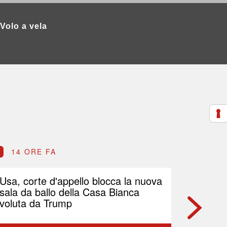
Volo a vela
14 ORE FA
14 O
Usa, corte d'appello blocca la nuova
Petrolio
sala da ballo della Casa Bianca
Brent p
voluta da Trump