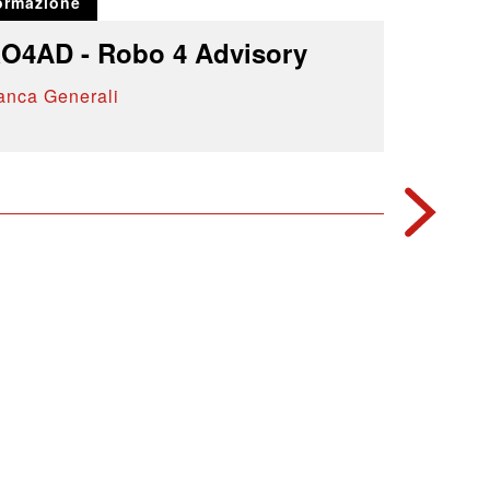
ormazione
O4AD - Robo 4 Advisory
anca Generali
2017
Formazio
Il Valo
Ruolo 
Banca Ge