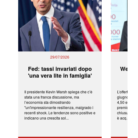
29/07/2026
Fed: tassi invariati dopo
WeBuil
'una vera lite in famiglia'
sor
Il presidente Kevin Warsh spiega che c’è
L’offerta arr
stata una franca discussione, ma
giugno da Ic
l’economia sta dimostrando
4,50 euro pe
"un'impressionante resilienza, malgrado i
premio di qu
recenti shock. Le tendenze sono positive e
chiusura del
indicano una crescita sol...
è acq...