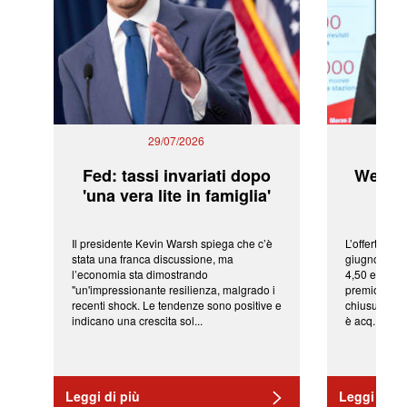
29/07/2026
Fed: tassi invariati dopo
WeBuil
'una vera lite in famiglia'
sor
Il presidente Kevin Warsh spiega che c’è
L’offerta arr
stata una franca discussione, ma
giugno da Ic
l’economia sta dimostrando
4,50 euro pe
"un'impressionante resilienza, malgrado i
premio di qu
recenti shock. Le tendenze sono positive e
chiusura del
indicano una crescita sol...
è acq...
Leggi di più
Leggi di pi