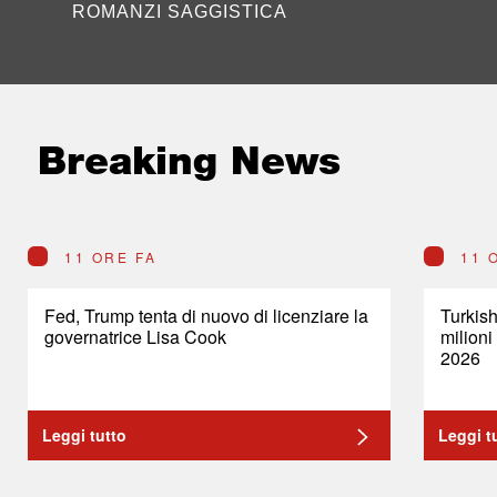
ROMANZI SAGGISTICA
Breaking News
11 ORE FA
11 
Fed, Trump tenta di nuovo di licenziare la
Turkish
governatrice Lisa Cook
milioni
2026
Leggi tutto
Leggi t