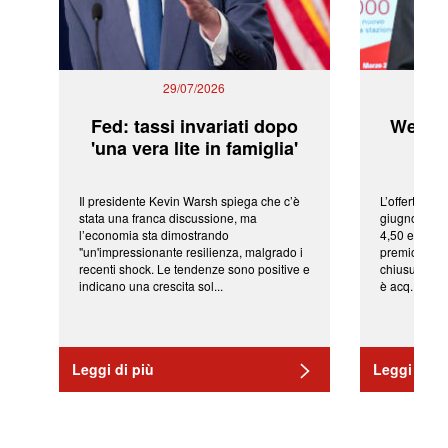
29/07/2026
Fed: tassi invariati dopo
WeBuil
'una vera lite in famiglia'
sor
Il presidente Kevin Warsh spiega che c’è
L’offerta arr
stata una franca discussione, ma
giugno da Ic
l’economia sta dimostrando
4,50 euro pe
"un'impressionante resilienza, malgrado i
premio di qu
recenti shock. Le tendenze sono positive e
chiusura del
indicano una crescita sol...
è acq...
Leggi di più
Leggi di pi