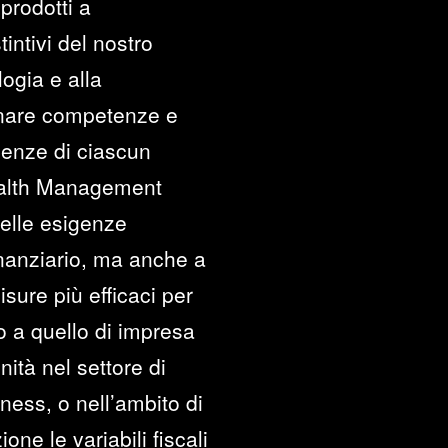
prodotti a
intivi del nostro
logia e alla
cinare competenze e
genze di ciascun
Wealth Management
delle esigenze
inanziario, ma anche a
sure più efficaci per
 o a quello di impresa
ità nel settore di
iness, o nell’ambito di
one le variabili fiscali