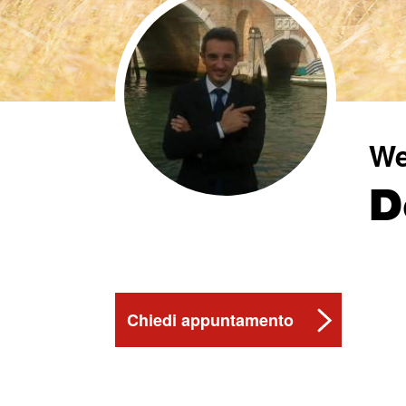
We
D
Chiedi appuntamento