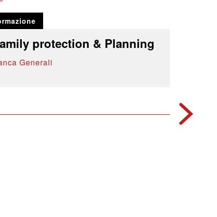
ormazione
amily protection & Planning
anca Generali
2013
Formazio
Diversi
e tecni
Banca Ge