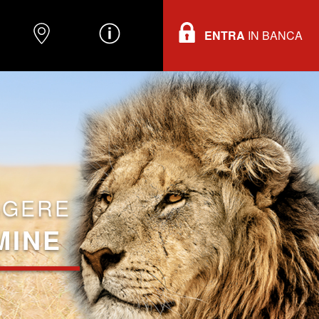
ENTRA
IN BANCA
O
DOVE TROVARCI
INFORMAZIONI
GGERE
MINE