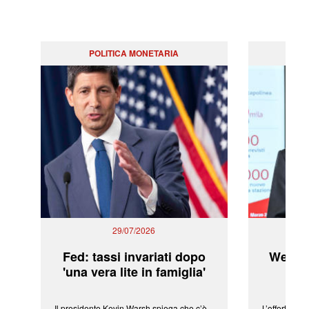
POLITICA MONETARIA
29/07/2026
Fed: tassi invariati dopo
WeBuil
'una vera lite in famiglia'
sor
Il presidente Kevin Warsh spiega che c’è
L’offerta arr