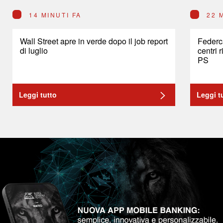
14 MINUTI FA
22 
Wall Street apre in verde dopo il job report
Federc
di luglio
centri 
PS
Leggi tutto
Leggi t