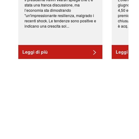
stata una franca discussione, ma
giugno da Ic
l’economia sta dimostrando
4,50 euro pe
"un'impressionante resilienza, malgrado i
premio di qu
recenti shock. Le tendenze sono positive e
chiusura del
indicano una crescita sol...
è acq...
Leggi di più
Leggi di pi