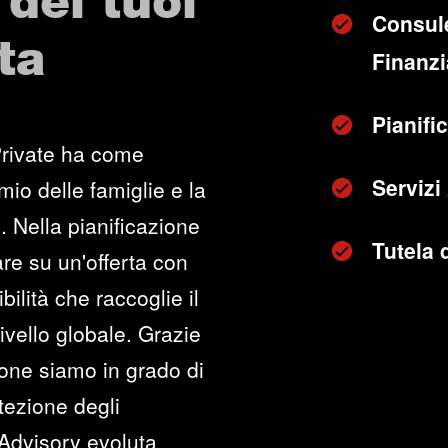
dei tuoi
Consul
ta
Finanzia
Pianifi
Private ha come
Servizi
mio delle famiglie e la
. Nella pianificazione
Tutela 
re su un'offerta con
bilità che raccoglie il
vello globale. Grazie
one siamo in grado di
otezione degli
 Advisory evoluta