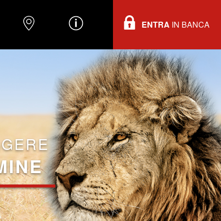
ENTRA
IN BANCA
O
DOVE TROVARCI
INFORMAZIONI
GGERE
MINE