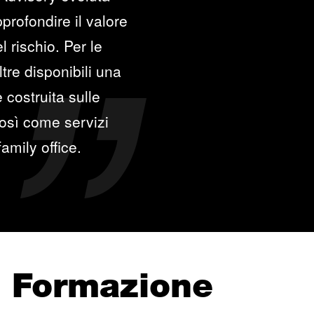
profondire il valore
l rischio. Per le
re disponibili una
 costruita sulle
così come servizi
family office.
e Formazione