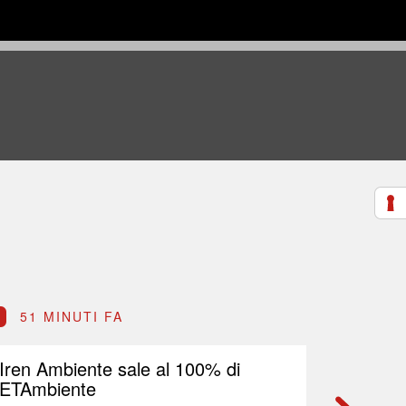
51 MINUTI FA
53 M
Iren Ambiente sale al 100% di
Unipol,
ETAmbiente
risulta