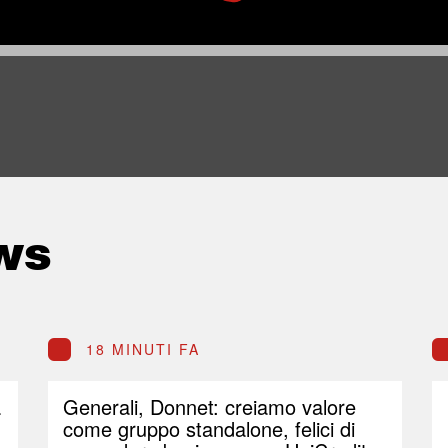
ws
18 MINUTI FA
a
Generali, Donnet: creiamo valore
come gruppo standalone, felici di