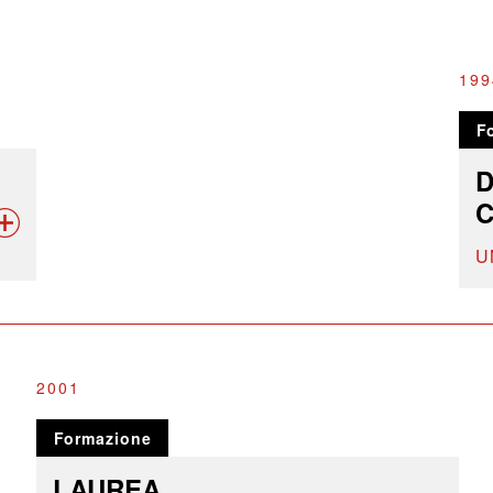
199
F
D
C
U
2001
Formazione
LAUREA