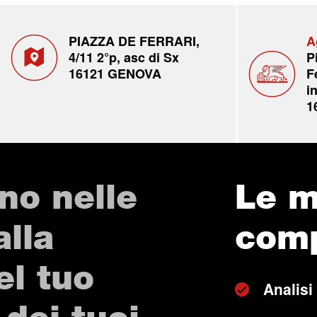
PIAZZA DE FERRARI,
A
4/11 2°p, asc di Sx
P
16121 GENOVA
F
in
1
no nelle
Le m
alla
com
el tuo
Analisi 