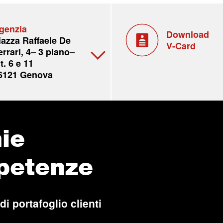
genzia
Download
iazza Raffaele De
V-Card
errari, 4– 3 piano–
t. 6 e 11
6121 Genova
ie
petenze
di portafoglio clienti