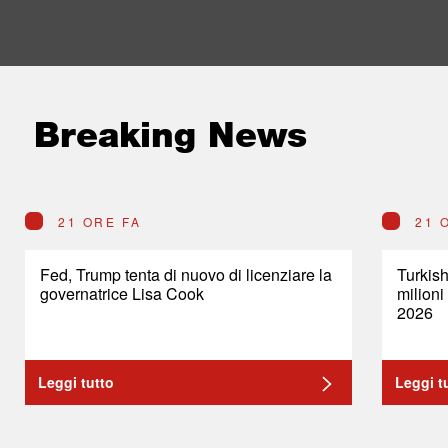
Breaking News
21 ORE FA
21 
Fed, Trump tenta di nuovo di licenziare la
Turkish
governatrice Lisa Cook
milioni
2026
Leggi tutto
Leggi t