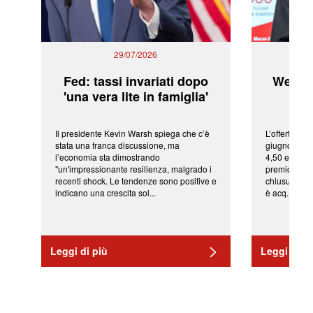
29/07/2026
Fed: tassi invariati dopo
WeBuil
'una vera lite in famiglia'
sor
Il presidente Kevin Warsh spiega che c’è
L’offerta arr
stata una franca discussione, ma
giugno da Ic
l’economia sta dimostrando
4,50 euro pe
"un'impressionante resilienza, malgrado i
premio di qu
recenti shock. Le tendenze sono positive e
chiusura del
indicano una crescita sol...
è acq...
Leggi di più
Leggi di pi