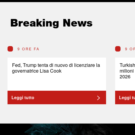
Breaking News
9 ORE FA
9 O
Fed, Trump tenta di nuovo di licenziare la
Turkish
governatrice Lisa Cook
milioni
2026
Leggi tutto
Leggi t