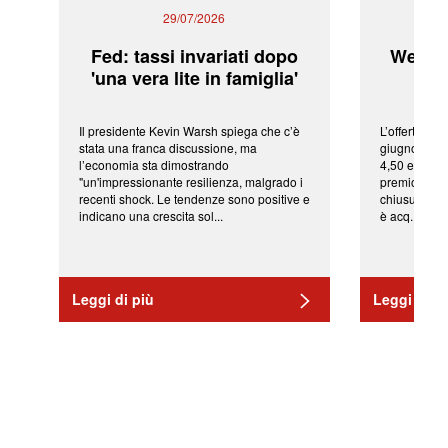
29/07/2026
Fed: tassi invariati dopo
WeBuil
'una vera lite in famiglia'
sor
Il presidente Kevin Warsh spiega che c’è
L’offerta arr
stata una franca discussione, ma
giugno da Ic
l’economia sta dimostrando
4,50 euro pe
"un'impressionante resilienza, malgrado i
premio di qu
recenti shock. Le tendenze sono positive e
chiusura del
indicano una crescita sol...
è acq...
Leggi di più
Leggi di pi