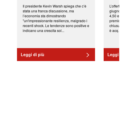
Il presidente Kevin Warsh spiega che c’è
L’offerta arr
stata una franca discussione, ma
giugno da Ic
l’economia sta dimostrando
4,50 euro pe
"un'impressionante resilienza, malgrado i
premio di qu
recenti shock. Le tendenze sono positive e
chiusura del
indicano una crescita sol...
è acq...
Leggi di più
Leggi di pi