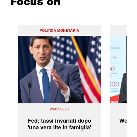
Focus on
POLITICA MONETARIA
29/07/2026
Fed: tassi invariati dopo
WeBuil
'una vera lite in famiglia'
sor