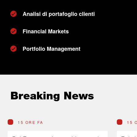
Analisi di portafoglio clienti
Financial Markets
Portfolio Management
Breaking News
15 ORE FA
15 