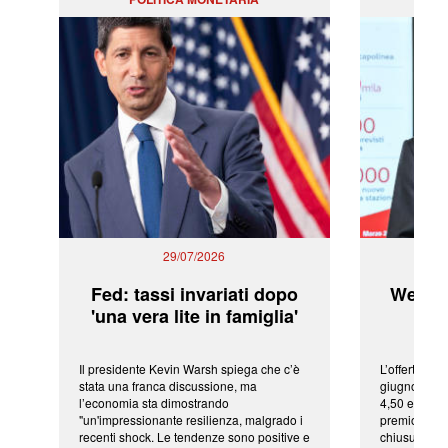
29/07/2026
Fed: tassi invariati dopo
WeBuil
'una vera lite in famiglia'
sor
Il presidente Kevin Warsh spiega che c’è
L’offerta arr
stata una franca discussione, ma
giugno da Ic
l’economia sta dimostrando
4,50 euro pe
"un'impressionante resilienza, malgrado i
premio di qu
recenti shock. Le tendenze sono positive e
chiusura del