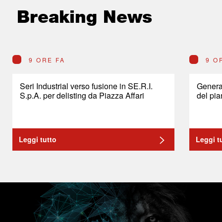
Breaking News
9 ORE FA
9 O
Seri Industrial verso fusione in SE.R.I.
General
S.p.A. per delisting da Piazza Affari
del pia
Leggi tutto
Leggi t