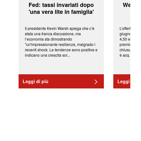
Fed: tassi invariati dopo
WeBuil
'una vera lite in famiglia'
sor
Il presidente Kevin Warsh spiega che c’è
L’offerta arr
stata una franca discussione, ma
giugno da Ic
l’economia sta dimostrando
4,50 euro pe
"un'impressionante resilienza, malgrado i
premio di qu
recenti shock. Le tendenze sono positive e
chiusura del
indicano una crescita sol...
è acq...
Leggi di più
Leggi di pi