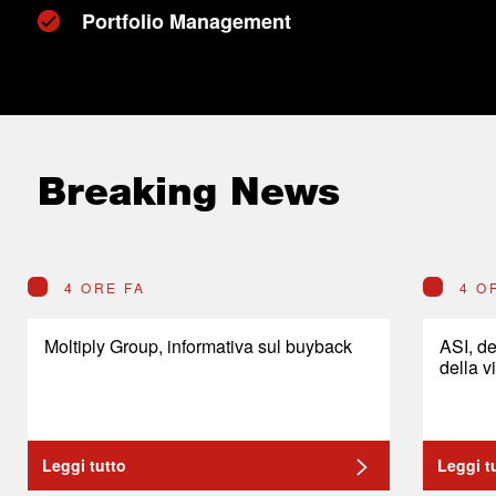
Portfolio Management
Breaking News
4 ORE FA
4 O
Moltiply Group, informativa sul buyback
ASI, de
della v
Leggi tutto
Leggi t