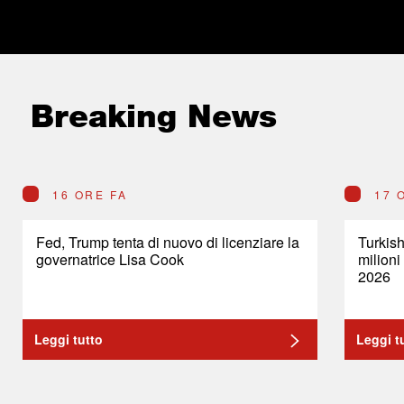
Breaking News
16 ORE FA
17 
Fed, Trump tenta di nuovo di licenziare la
Turkish
governatrice Lisa Cook
milioni
2026
Leggi tutto
Leggi t