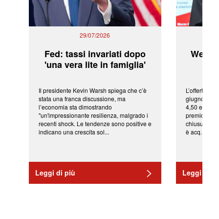
29/07/2026
Fed: tassi invariati dopo
WeBuil
'una vera lite in famiglia'
sor
Il presidente Kevin Warsh spiega che c’è
L’offerta arr
stata una franca discussione, ma
giugno da Ic
l’economia sta dimostrando
4,50 euro pe
"un'impressionante resilienza, malgrado i
premio di qu
recenti shock. Le tendenze sono positive e
chiusura del
indicano una crescita sol...
è acq...
Leggi di più
Leggi di pi