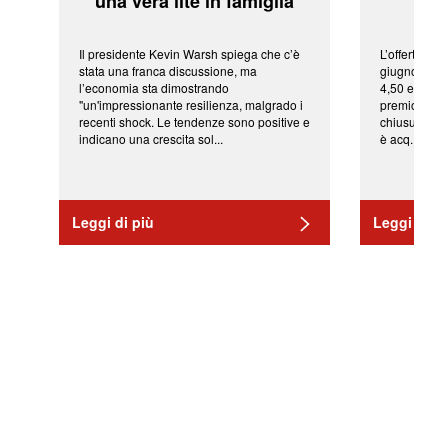
'una vera lite in famiglia'
sor
Il presidente Kevin Warsh spiega che c’è
L’offerta arr
stata una franca discussione, ma
giugno da Ic
l’economia sta dimostrando
4,50 euro pe
"un'impressionante resilienza, malgrado i
premio di qu
recenti shock. Le tendenze sono positive e
chiusura del
indicano una crescita sol...
è acq...
Leggi di più
Leggi di pi