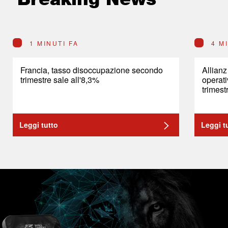
1 MINUTI FA
4 M
Francia, tasso disoccupazione secondo
Allianz
trimestre sale all'8,3%
operat
trimest
Leggi tutto
Leggi t