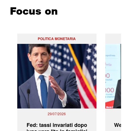
Focus on
POLITICA MONETARIA
29/07/2026
Fed: tassi invariati dopo
WeBuil