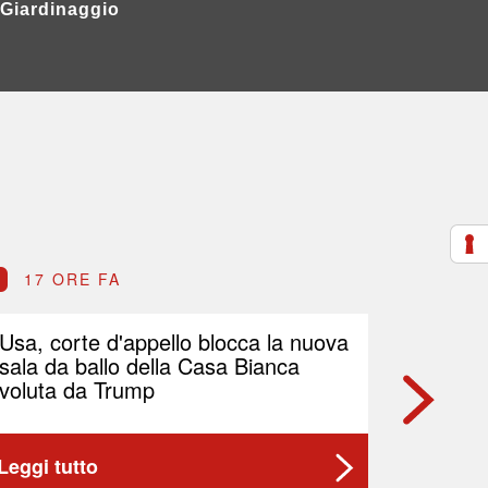
Giardinaggio
17 ORE FA
18 O
Usa, corte d'appello blocca la nuova
Petrolio
sala da ballo della Casa Bianca
Brent p
voluta da Trump
Leggi tutto
Leggi t