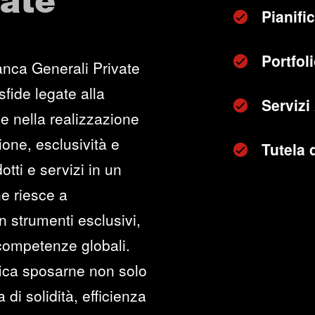
vate
Pianifi
Portfo
anca Generali Private
sfide legate alla
Servizi
e nella realizzazione
zione, esclusività e
Tutela 
otti e servizi in un
he riesce a
n strumenti esclusivi,
 competenze globali.
fica sposarne non solo
di solidità, efficienza