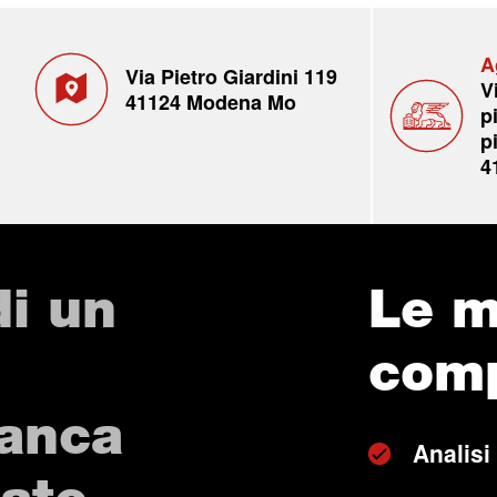
A
Via Pietro Giardini 119
V
41124 Modena Mo
p
p
4
di un
Le m
com
Banca
Analisi