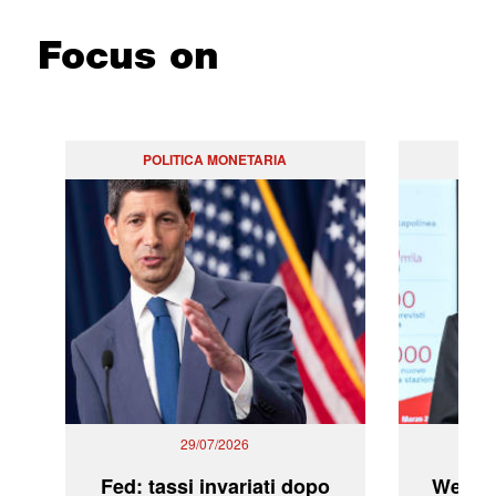
Focus on
POLITICA MONETARIA
29/07/2026
Fed: tassi invariati dopo
WeBuil