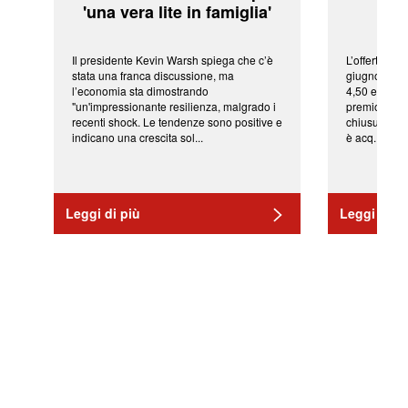
'una vera lite in famiglia'
sor
Il presidente Kevin Warsh spiega che c’è
L’offerta arr
stata una franca discussione, ma
giugno da Ic
l’economia sta dimostrando
4,50 euro pe
"un'impressionante resilienza, malgrado i
premio di qu
recenti shock. Le tendenze sono positive e
chiusura del
indicano una crescita sol...
è acq...
Leggi di più
Leggi di pi