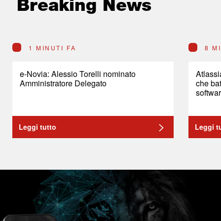
Breaking News
1 MINUTI FA
8 M
e-Novia: Alessio Torelli nominato
Atlassi
Amministratore Delegato
che bat
softwar
Leggi tutto
Leggi t