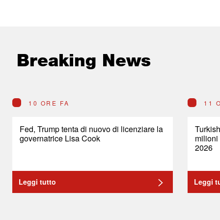
Breaking News
10 ORE FA
11 
Fed, Trump tenta di nuovo di licenziare la
Turkish
governatrice Lisa Cook
milioni
2026
Leggi tutto
Leggi t