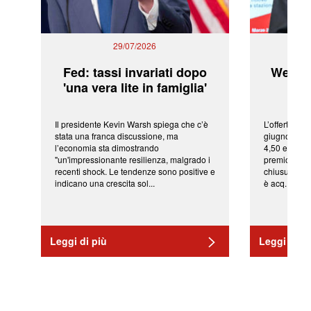
29/07/2026
Fed: tassi invariati dopo
WeBuil
'una vera lite in famiglia'
sor
Il presidente Kevin Warsh spiega che c’è
L’offerta arr
stata una franca discussione, ma
giugno da Ic
l’economia sta dimostrando
4,50 euro pe
"un'impressionante resilienza, malgrado i
premio di qu
recenti shock. Le tendenze sono positive e
chiusura del
indicano una crescita sol...
è acq...
Leggi di più
Leggi di pi