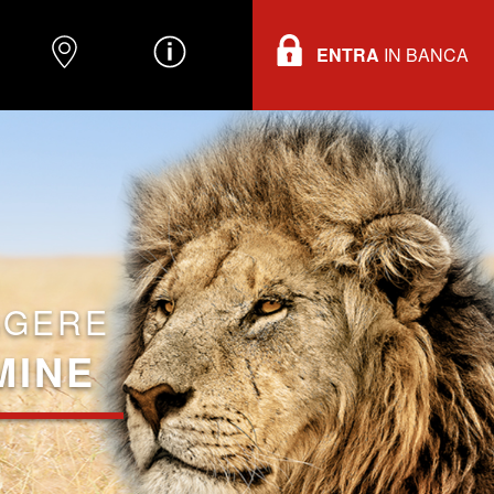
ENTRA
IN BANCA
O
DOVE TROVARCI
INFORMAZIONI
GGERE
MINE