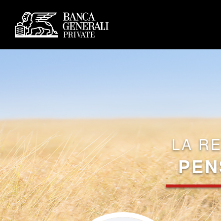
LA R
PEN