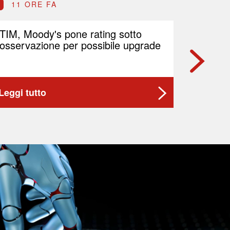
11 ORE FA
11 O
TIM, Moody's pone rating sotto
Il petr
osservazione per possibile upgrade
preoccu
Medior
Leggi tutto
Leggi t