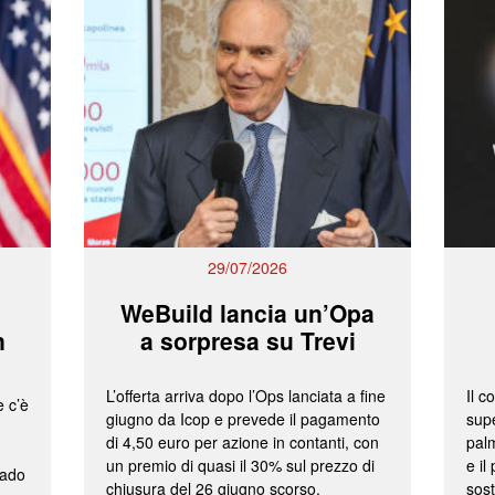
29/07/2026
WeBuild lancia un’Opa
n
a sorpresa su Trevi
L’offerta arriva dopo l’Ops lanciata a fine
Il c
e c’è
giugno da Icop e prevede il pagamento
supe
di 4,50 euro per azione in contanti, con
palm
un premio di quasi il 30% sul prezzo di
e il
rado
chiusura del 26 giugno scorso.
sost