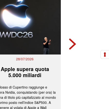
28/07/2026
27/07/2
Apple supera quota
Mps e Ban
5.000 miliardi
lavorano all
olosso di Cupertino raggiunge e
L’ipotesi più accreditata
ra Nvidia, conquistando (per ora) la
un’operazione concorda
a di titolo più capitalizzato al mondo
fissazione del concamb
 primo posto nell’indice S&P500. A
cash per gli azionisti di
enere al volata di Apple a Wall
convocazione nelle pr