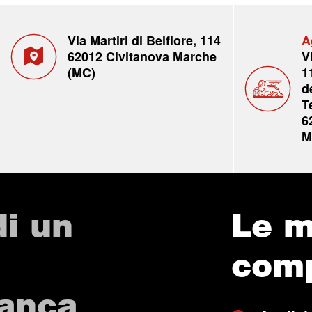
Via Martiri di Belfiore, 114
A
62012 Civitanova Marche
V
(MC)
1
d
T
6
M
di un
Le m
com
Banca