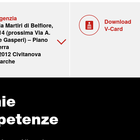
genzia
Download
ia Martiri di Belfiore,
V-Card
14 (prossima Via A.
e Gasperi) – Piano
erra
2012 Civitanova
arche
ie
petenze