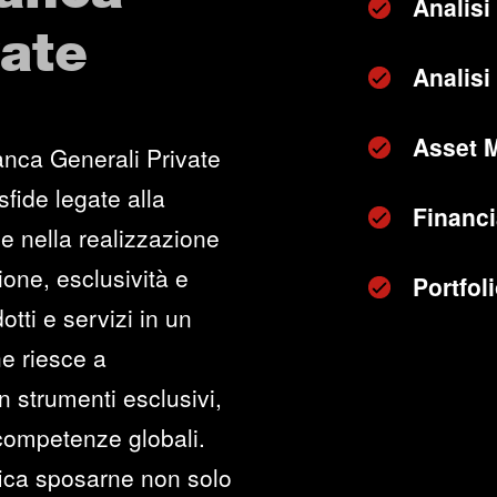
Analisi
vate
Analisi 
Asset 
anca Generali Private
sfide legate alla
Financi
e nella realizzazione
zione, esclusività e
Portfo
otti e servizi in un
he riesce a
n strumenti esclusivi,
 competenze globali.
fica sposarne non solo