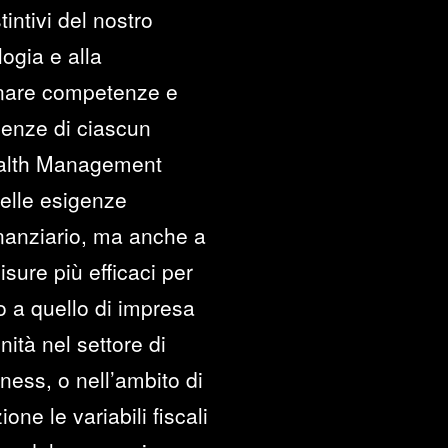
intivi del nostro
logia e alla
cinare competenze e
genze di ciascun
Wealth Management
delle esigenze
inanziario, ma anche a
sure più efficaci per
 o a quello di impresa
ità nel settore di
iness, o nell’ambito di
one le variabili fiscali