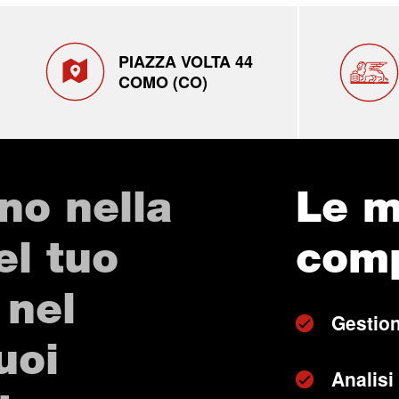
PIAZZA VOLTA 44
COMO (CO)
no nella
Le m
el tuo
com
 nel
Gestion
uoi
Analisi 