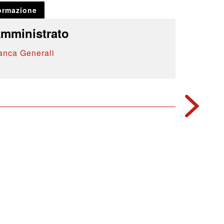
ormazione
mministrato
anca Generali
1990
Formazio
Svilupp
Banca Ge