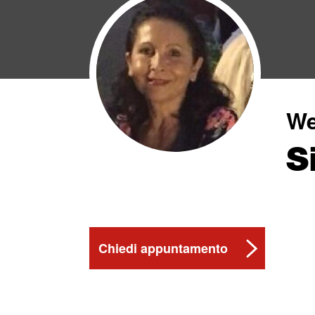
We
S
Chiedi appuntamento