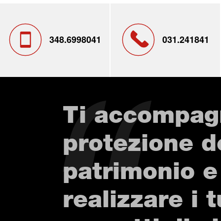
348.6998041
031.241841
Ti accompag
protezione d
patrimonio e
realizzare i t