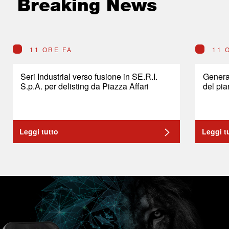
Breaking News
11 ORE FA
11 
Seri Industrial verso fusione in SE.R.I.
General
S.p.A. per delisting da Piazza Affari
del pia
Leggi tutto
Leggi t