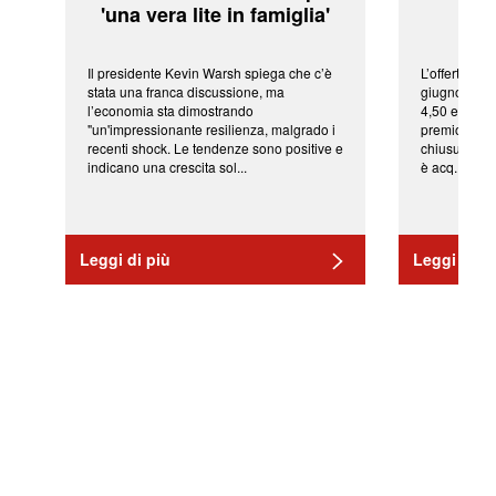
'una vera lite in famiglia'
sor
Il presidente Kevin Warsh spiega che c’è
L’offerta arr
stata una franca discussione, ma
giugno da Ic
l’economia sta dimostrando
4,50 euro pe
"un'impressionante resilienza, malgrado i
premio di qu
recenti shock. Le tendenze sono positive e
chiusura del
indicano una crescita sol...
è acq...
Leggi di più
Leggi di pi