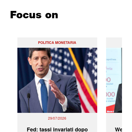
Focus on
POLITICA MONETARIA
29/07/2026
Fed: tassi invariati dopo
WeBuil