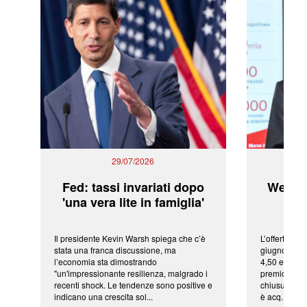
29/07/2026
Fed: tassi invariati dopo
WeBuil
'una vera lite in famiglia'
sor
Il presidente Kevin Warsh spiega che c’è
L’offerta arr
stata una franca discussione, ma
giugno da Ic
l’economia sta dimostrando
4,50 euro pe
"un'impressionante resilienza, malgrado i
premio di qu
recenti shock. Le tendenze sono positive e
chiusura del
indicano una crescita sol...
è acq...