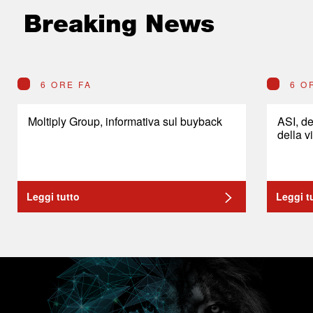
Breaking News
6 ORE FA
6 O
Moltiply Group, informativa sul buyback
ASI, de
della v
Leggi tutto
Leggi t