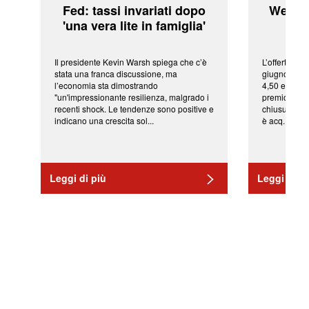
Fed: tassi invariati dopo
WeBuil
'una vera lite in famiglia'
sor
Il presidente Kevin Warsh spiega che c’è
L’offerta arr
stata una franca discussione, ma
giugno da Ic
l’economia sta dimostrando
4,50 euro pe
"un'impressionante resilienza, malgrado i
premio di qu
recenti shock. Le tendenze sono positive e
chiusura del
indicano una crescita sol...
è acq...
Leggi di più
Leggi di pi