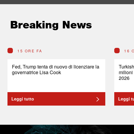
Breaking News
15 ORE FA
16 
Fed, Trump tenta di nuovo di licenziare la
Turkish
governatrice Lisa Cook
milioni
2026
Leggi tutto
Leggi t