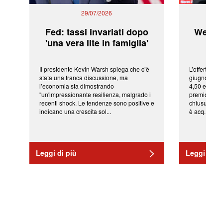
29/07/2026
Fed: tassi invariati dopo
WeBuil
'una vera lite in famiglia'
sor
Il presidente Kevin Warsh spiega che c’è
L’offerta arr
stata una franca discussione, ma
giugno da Ic
l’economia sta dimostrando
4,50 euro pe
"un'impressionante resilienza, malgrado i
premio di qu
recenti shock. Le tendenze sono positive e
chiusura del
indicano una crescita sol...
è acq...
Leggi di più
Leggi di pi