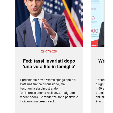
29/07/2026
Fed: tassi invariati dopo
WeBuil
'una vera lite in famiglia'
sor
Il presidente Kevin Warsh spiega che c’è
L’offerta arr
stata una franca discussione, ma
giugno da Ic
l’economia sta dimostrando
4,50 euro pe
"un'impressionante resilienza, malgrado i
premio di qu
recenti shock. Le tendenze sono positive e
chiusura del
indicano una crescita sol...
è acq...