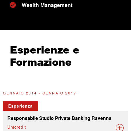
Wealth Management
Esperienze e
Formazione
GENNAIO 2014 - GENNAIO 2017
G
Esperienza
Responsabile Studio Private Banking Ravenna
Unicredit