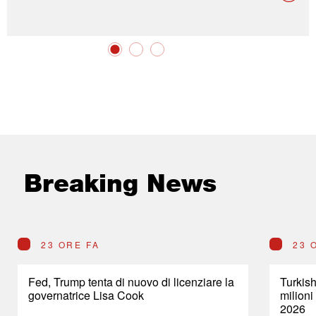
Breaking News
23 ORE FA
23 
Fed, Trump tenta di nuovo di licenziare la
Turkish
governatrice Lisa Cook
milioni
2026