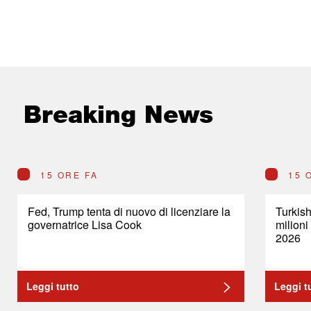
Breaking News
15 ORE FA
15 
Fed, Trump tenta di nuovo di licenziare la
Turkish
governatrice Lisa Cook
milioni
2026
Leggi tutto
Leggi t