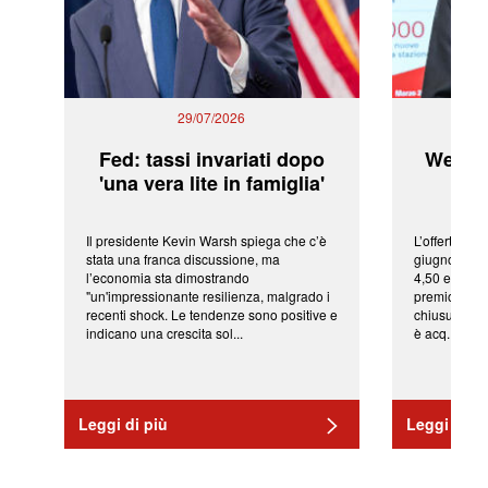
29/07/2026
Fed: tassi invariati dopo
WeBuil
'una vera lite in famiglia'
sor
Il presidente Kevin Warsh spiega che c’è
L’offerta arr
stata una franca discussione, ma
giugno da Ic
l’economia sta dimostrando
4,50 euro pe
"un'impressionante resilienza, malgrado i
premio di qu
recenti shock. Le tendenze sono positive e
chiusura del
indicano una crescita sol...
è acq...
Leggi di più
Leggi di pi