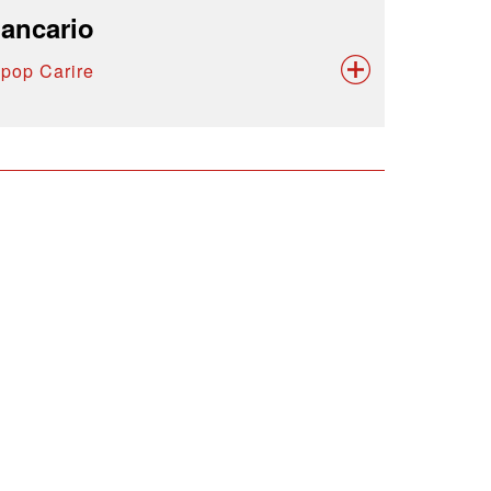
ancario
ipop Carire