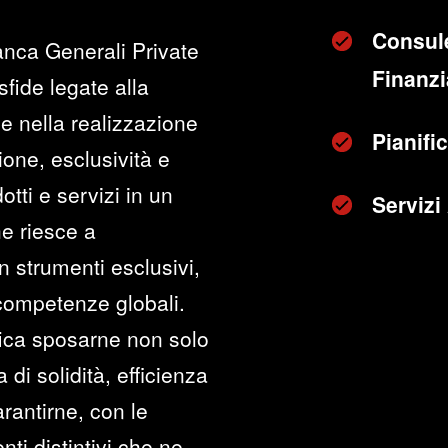
Consul
anca Generali Private
Finanzia
sfide legate alla
e nella realizzazione
Pianifi
zione, esclusività e
otti e servizi in un
Servizi
he riesce a
n strumenti esclusivi,
 competenze globali.
fica sposarne non solo
di solidità, efficienza
rantirne, con le
ti distintivi che ne