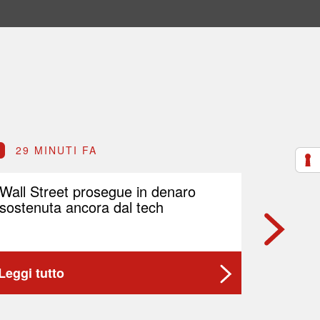
29 MINUTI FA
39 M
Wall Street prosegue in denaro
PNRR, F
sostenuta ancora dal tech
2,5 mil
strategi
Leggi tutto
Leggi t