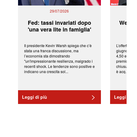
29/07/2026
Fed: tassi invariati dopo
WeBuil
'una vera lite in famiglia'
sor
Il presidente Kevin Warsh spiega che c’è
L’offerta arr
stata una franca discussione, ma
giugno da Ic
l’economia sta dimostrando
4,50 euro pe
"un'impressionante resilienza, malgrado i
premio di qu
recenti shock. Le tendenze sono positive e
chiusura del
indicano una crescita sol...
è acq...
Leggi di più
Leggi di pi