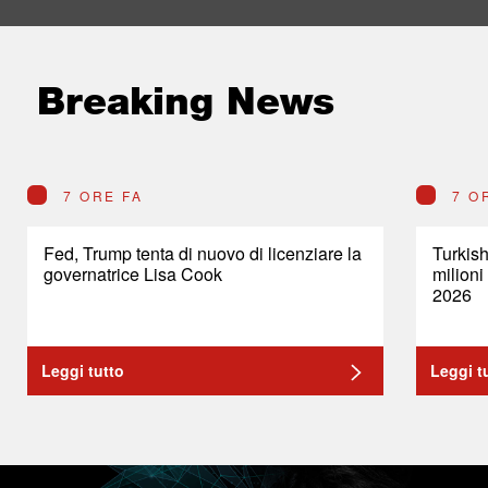
Breaking News
7 ORE FA
7 O
Fed, Trump tenta di nuovo di licenziare la
Turkish
governatrice Lisa Cook
milioni
2026
Leggi tutto
Leggi t