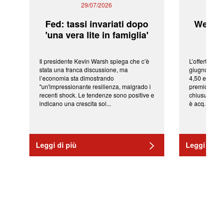
29/07/2026
Fed: tassi invariati dopo
WeBuil
'una vera lite in famiglia'
sor
Il presidente Kevin Warsh spiega che c’è
L’offerta arr
stata una franca discussione, ma
giugno da Ic
l’economia sta dimostrando
4,50 euro pe
"un'impressionante resilienza, malgrado i
premio di qu
recenti shock. Le tendenze sono positive e
chiusura del
indicano una crescita sol...
è acq...
Leggi di più
Leggi di pi