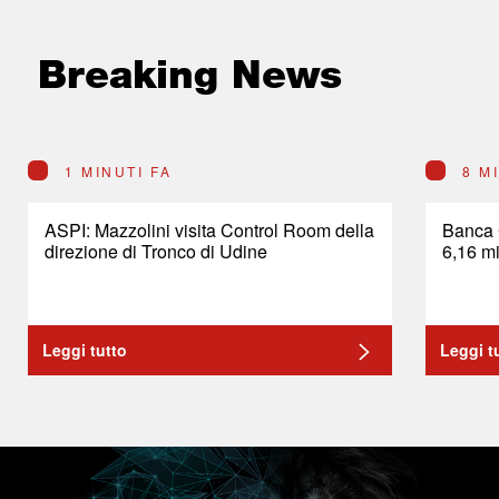
Breaking News
1 MINUTI FA
8 M
ASPI: Mazzolini visita Control Room della
Banca 
direzione di Tronco di Udine
6,16 mi
Leggi tutto
Leggi t