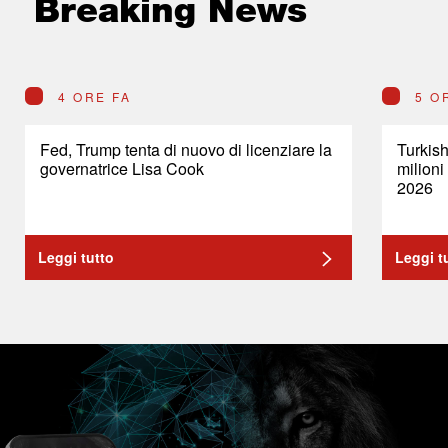
Breaking News
4 ORE FA
5 O
Fed, Trump tenta di nuovo di licenziare la
Turkish
governatrice Lisa Cook
milioni
2026
Leggi tutto
Leggi t