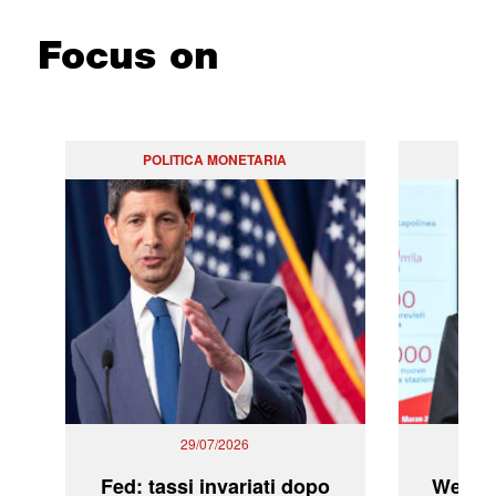
Focus on
POLITICA MONETARIA
29/07/2026
Fed: tassi invariati dopo
WeBuil