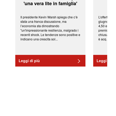
'una vera lite in famiglia'
sor
Il presidente Kevin Warsh spiega che c’è
L’offerta arr
stata una franca discussione, ma
giugno da Ic
l’economia sta dimostrando
4,50 euro pe
"un'impressionante resilienza, malgrado i
premio di qu
recenti shock. Le tendenze sono positive e
chiusura del
indicano una crescita sol...
è acq...
Leggi di più
Leggi di pi