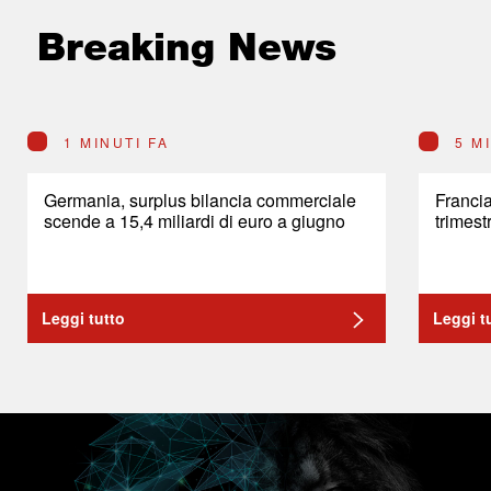
Breaking News
1 MINUTI FA
5 M
Germania, surplus bilancia commerciale
Franci
scende a 15,4 miliardi di euro a giugno
trimest
Leggi tutto
Leggi t