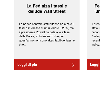
La Fed alza i tassi e
Fed: t
delude Wall Street
'una ve
La banca centrale statunitense ha alzato i
Il president
tassi d’interesse di un ulteriore 0,25%, ma
stata una fr
il presidente Powell ha gelato le attese
l’economia 
della Borsa, sottolineando che per
"un'impressi
quest’anno non sono attesi tagli dei tassi e
recenti shoc
che...
indicano una 
Leggi di più
Leggi di pi