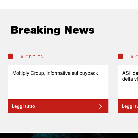
Breaking News
10 ORE FA
10 
Moltiply Group, informativa sul buyback
ASI, de
della v
Leggi tutto
Leggi t