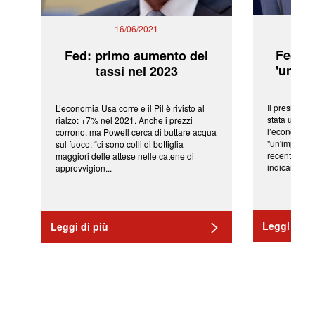
16/06/2021
Fed: t
Fed: primo aumento dei
'una ve
tassi nel 2023
Il president
L’economia Usa corre e il Pil è rivisto al
stata una fr
rialzo: +7% nel 2021. Anche i prezzi
l’economia 
corrono, ma Powell cerca di buttare acqua
"un'impressi
sul fuoco: “ci sono colli di bottiglia
recenti shoc
maggiori delle attese nelle catene di
indicano una 
approvvigion...
Leggi di pi
Leggi di più