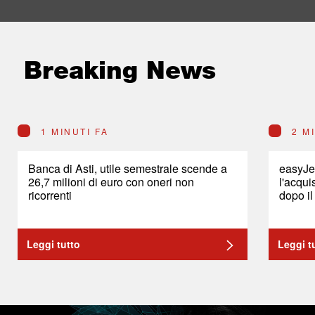
Breaking News
1 MINUTI FA
2 M
Banca di Asti, utile semestrale scende a
easyJet
26,7 milioni di euro con oneri non
l'acqui
ricorrenti
dopo il
Leggi tutto
Leggi t