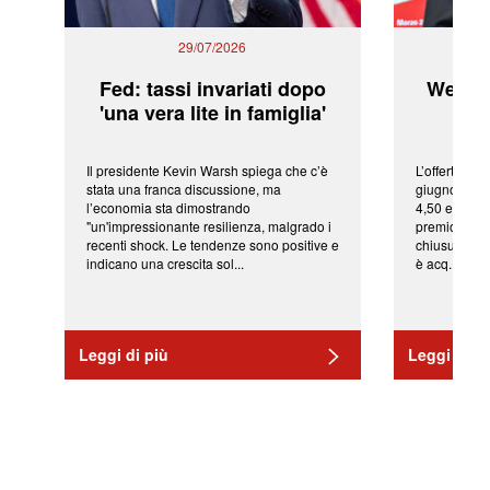
29/07/2026
Fed: tassi invariati dopo
WeBuil
'una vera lite in famiglia'
sor
Il presidente Kevin Warsh spiega che c’è
L’offerta arr
stata una franca discussione, ma
giugno da Ic
l’economia sta dimostrando
4,50 euro pe
"un'impressionante resilienza, malgrado i
premio di qu
recenti shock. Le tendenze sono positive e
chiusura del
indicano una crescita sol...
è acq...
Leggi di più
Leggi di pi