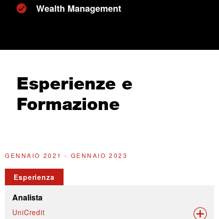
Wealth Management
Esperienze e
Formazione
GENNAIO 2021 - GENNAIO 2023
O
Esperienza
Analista
UniCredit