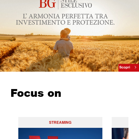
Focus on
STREAMING
PO