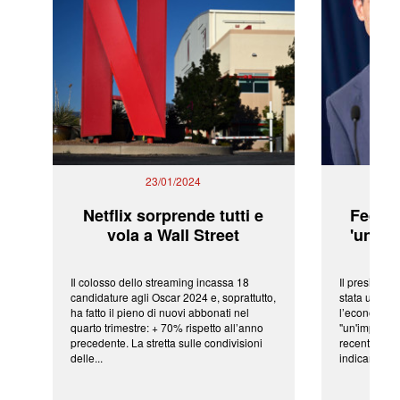
23/01/2024
Netflix sorprende tutti e
Fed: t
vola a Wall Street
'una ve
Il colosso dello streaming incassa 18
Il president
candidature agli Oscar 2024 e, soprattutto,
stata una fr
ha fatto il pieno di nuovi abbonati nel
l’economia 
quarto trimestre: + 70% rispetto all’anno
"un'impressi
precedente. La stretta sulle condivisioni
recenti shoc
delle...
indicano una 