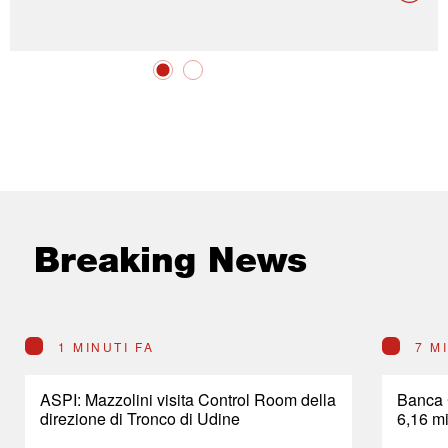
Breaking News
1 MINUTI FA
7 M
ASPI: Mazzolini visita Control Room della
Banca 
direzione di Tronco di Udine
6,16 mi