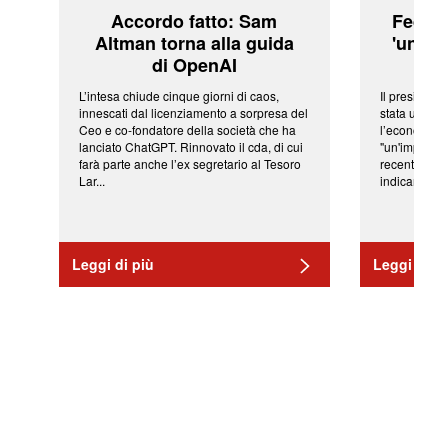
Accordo fatto: Sam
Fed: t
Altman torna alla guida
'una ve
di OpenAI
L’intesa chiude cinque giorni di caos,
Il president
innescati dal licenziamento a sorpresa del
stata una fr
Ceo e co-fondatore della società che ha
l’economia 
lanciato ChatGPT. Rinnovato il cda, di cui
"un'impressi
farà parte anche l’ex segretario al Tesoro
recenti shoc
Lar...
indicano una 
Leggi di più
Leggi di pi