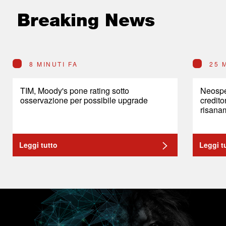
Breaking News
8 MINUTI FA
25 
TIM, Moody's pone rating sotto
Neosper
osservazione per possibile upgrade
credito
risana
Leggi tutto
Leggi t