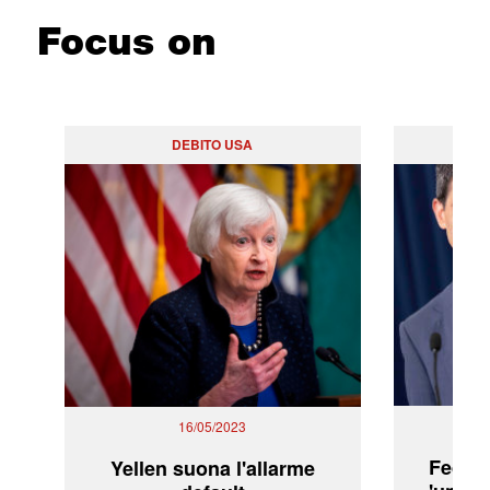
Focus on
DEBITO USA
PO
16/05/2023
Fed: t
Yellen suona l'allarme