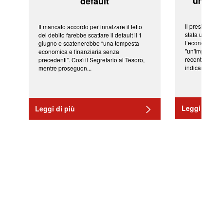
'una ve
default
Il president
Il mancato accordo per innalzare il tetto
stata una fr
del debito farebbe scattare il default il 1
l’economia 
giugno e scatenerebbe “una tempesta
"un'impressi
economica e finanziaria senza
recenti shoc
precedenti”. Così il Segretario al Tesoro,
indicano una 
mentre proseguon...
Leggi di pi
Leggi di più