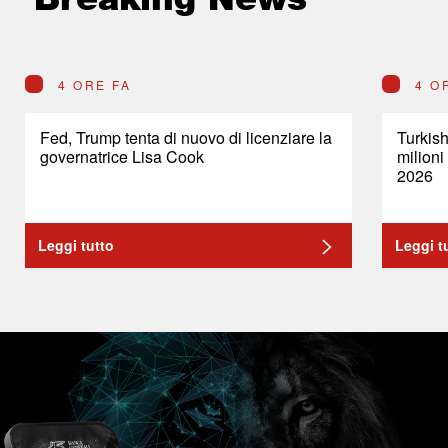
4 ORE FA
4 O
Fed, Trump tenta di nuovo di licenziare la
Turkish
governatrice Lisa Cook
milioni
2026
Leggi tutto
Leggi t