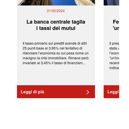
21/02/2024
La banca centrale taglia
Fed: t
i tassi dei mutui
'una ve
Il tasso primario sui prestiti scende di altri
Il president
25 punti base al 3,95% nel tentativo di
stata una fr
rilanciare l’economia su cui pesa come un
l’economia 
macigno la crisi immobiliare. Rimane però
"un'impressi
invariato al 3,45% il tasso di finanziam...
recenti shoc
indicano una 
Leggi di più
Leggi di pi