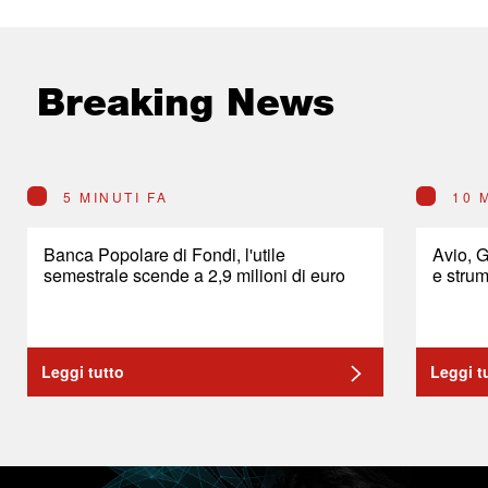
Breaking News
5 MINUTI FA
10 
Banca Popolare di Fondi, l'utile
Avio, 
semestrale scende a 2,9 milioni di euro
e strum
Leggi tutto
Leggi t