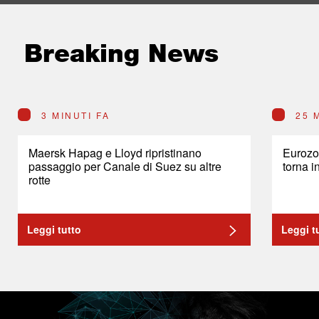
Breaking News
3 MINUTI FA
25 
Maersk Hapag e Lloyd ripristinano
Eurozon
passaggio per Canale di Suez su altre
torna i
rotte
Leggi tutto
Leggi t