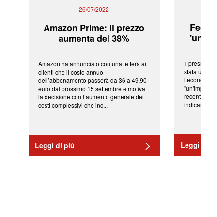
26/07/2022
Fed: t
Amazon Prime: il prezzo
'una ve
aumenta del 38%
Il president
Amazon ha annunciato con una lettera ai
stata una fr
clienti che il costo annuo
l’economia 
dell’abbonamento passerà da 36 a 49,90
"un'impressi
euro dal prossimo 15 settembre e motiva
recenti shoc
la decisione con l’aumento generale dei
indicano una 
costi complessivi che inc...
Leggi di pi
Leggi di più